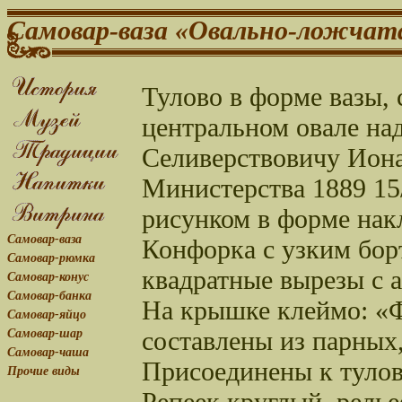
Самовар-ваза «Овально-ложчат
Тулово в форме вазы, 
центральном овале на
Селиверствовичу Иона
Министерства 1889 15
рисунком в форме нак
Самовар-ваза
Конфорка с узким бор
Самовар-рюмка
квадратные вырезы с 
Самовар-конус
Самовар-банка
На крышке клеймо: «
Самовар-яйцо
составлены из парных,
Самовар-шар
Самовар-чаша
Присоединены к тулов
Прочие виды
Репеек круглый, релье