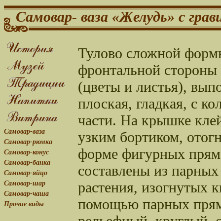
Самовар- ваза «Желудь» с грав
Тулово сложной формы
фронтальной стороны 
(цветы и листья), вы
плоская, гладкая, с 
части. На крышке кле
Самовар-ваза
узким бортиком, отог
Самовар-рюмка
форме фигурных прямо
Самовар-конус
Самовар-банка
составлены из парных
Самовар-яйцо
растения, изогнутых к
Самовар-шар
Самовар-чаша
помощью парных прям
Прочие виды
рельефный, круглый, с