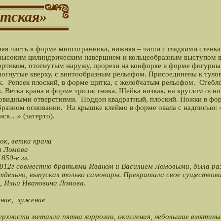
етская»
яя часть в форме многогранника, нижняя – чаши с гладкими стенк
с высоким цилиндрическим навершием и кольцеобразным выступом 
ортиком, отогнутым наружу, прорези на конфорке в форме фигурны
зогнутые кверху, с винтообразным рельефом. Присоединены к тулов
. Репеек плоский, в форме щитка, с желобчатым рельефом. Стебл
. Ветка крана в форме трилистника. Шейка низкая, на круглом осно
овидными отверстиями. Поддон квадратный, плоский. Ножки в фо
разном основании. На крышке клеймо в форме овала с надписью:
иск…» (затерто).
ок, ветка крана
а Ломова
850-е гг.
12г совместно братьями Иваном и Василием Ломовыми, была раз
отдельно, выпускал только самовары. Прекратила свое существова
а, Ильи Ивановича Ломова.
ение, лужение
верхности металла пятна коррозии, окисления, небольшие вмятины