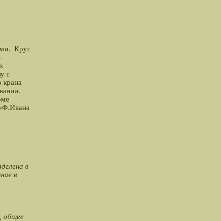
ами. Круг
в
х
у с
о крана
вании.
рме
 «Ф.Ивана
делена в
ние в
, общее