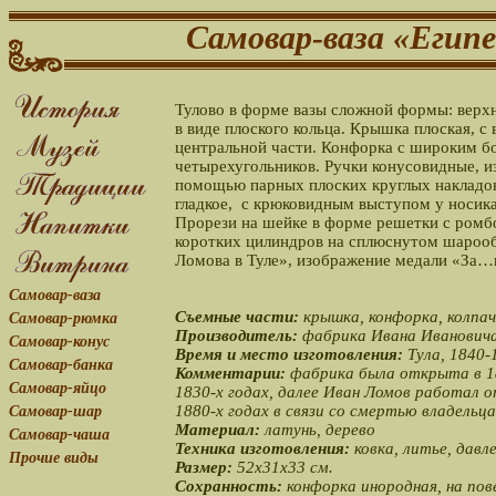
Самовар-ваза «Егип
Тулово в форме вазы сложной формы: верхн
в виде плоского кольца. Крышка плоская, 
центральной части. Конфорка с широким б
четырехугольников. Ручки конусовидные, и
помощью парных плоских круглых накладок
гладкое, с крюковидным выступом у носика
Прорези на шейке в форме решетки с ромб
коротких цилиндров на сплюснутом шарооб
Ломова в Туле», изображение медали «За…
Самовар-ваза
Съемные части:
крышка, конфорка, колпач
Самовар-рюмка
Производитель:
фабрика Ивана Иванович
Самовар-конус
Время и место изготовления:
Тула, 1840-1
Самовар-банка
Комментарии:
фабрика была открыта в 18
Самовар-яйцо
1830-х годах, далее Иван Ломов работал 
1880-х годах в связи со смертью владельц
Самовар-шар
Материал:
латунь, дерево
Самовар-чаша
Техника изготовления:
ковка, литье, давл
Прочие виды
Размер:
52х31х33 см.
Сохранность:
конфорка инородная, на по