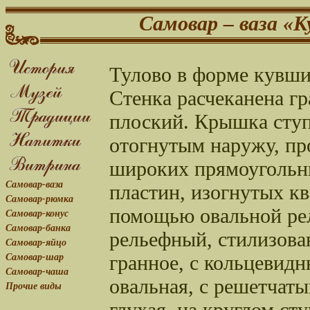
Самовар – ваза «
Тулово в форме кувши
Стенка расчеканена г
плоский. Крышка ступ
отогнутым наружу, пр
широких прямоугольни
Самовар-ваза
пластин, изогнутых кв
Самовар-рюмка
помощью овальной рел
Самовар-конус
Самовар-банка
рельефный, стилизован
Самовар-яйцо
гранное, с кольцевидн
Самовар-шар
Самовар-чаша
овальная, с решетчат
Прочие виды
глухая, на круглом ст