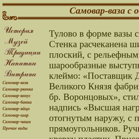
Самовар-ваза с 
Тулово в форме вазы с
Стенка расчеканена ш
плоский, с рельефным
шарообразные выступ
клеймо: «Поставщик Д
Самовар-ваза
Великого Князя фабри
Самовар-рюмка
бр. Воронцовых», сти
Самовар-конус
Самовар-банка
надпись «Высшая нагр
Самовар-яйцо
отогнутым наружу, с 
Самовар-шар
Самовар-чаша
прямоугольников. Руч
Прочие виды
кверху пластин. Прис