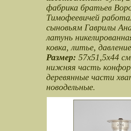
фабрика братьев Вор
Тимофеевичей работал
сыновьям Гаврилы Ан
латунь никелированна
ковка, литье, давлени
Размер:
57х51,5х44 с
нижняя часть конфорк
деревянные части хва
новодельные.