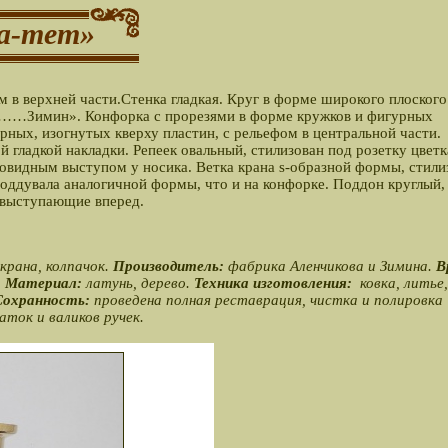
-а-тет»
 в верхней части.Стенка гладкая. Круг в форме широкого плоского
«……Зимин». Конфорка с прорезями в форме кружков и фигурных
рных, изогнутых кверху пластин, с рельефом в центральной части.
гладкой накладки. Репеек овальный, стилизован под розетку цветк
ковидным выступом у носика. Ветка крана s-образной формы, стили
поддувала аналогичной формы, что и на конфорке. Поддон круглый,
 выступающие вперед.
крана, колпачок.
Производитель:
фабрика Аленчикова и Зимина.
В
.
Материал:
латунь, дерево.
Техника изготовления:
ковка, литье,
Сохранность:
проведена полная реставрация, чистка и полировка
аток и валиков ручек.