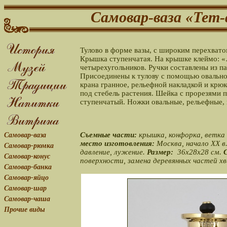
Самовар-ваза «Тет
Тулово в форме вазы, с широким перехватом
Крышка ступенчатая. На крышке клеймо: 
четырехугольников. Ручки составлены из па
Присоединены к тулову с помощью овальной 
крана гранное, рельефной накладкой и крю
под стебель растения. Шейка с прорезями 
ступенчатый. Ножки овальные, рельефные,
Съемные части:
крышка, конфорка, ветка 
Самовар-ваза
место изготовления:
Москва, начало ХХ в
Самовар-рюмка
давление, лужение.
Размер:
36х28х28 см.
Самовар-конус
поверхности, замена деревянных частей хв
Самовар-банка
Самовар-яйцо
Самовар-шар
Самовар-чаша
Прочие виды