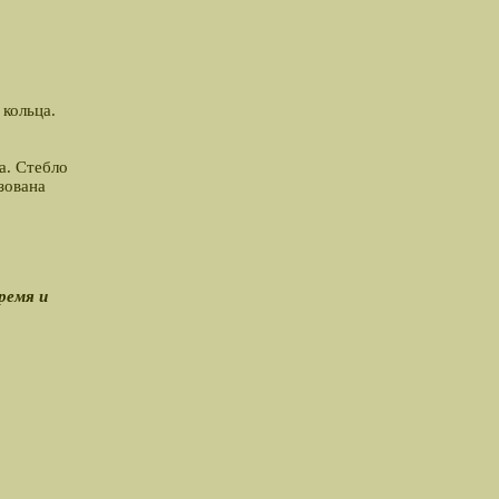
 кольца.
а. Стебло
зована
ремя и