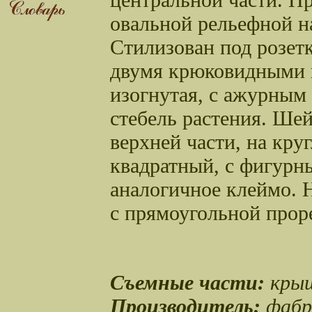
овальной рельефной н
Стилизован под розетк
двумя крюковидными в
изогнутая, с ажурным
стебель растения. Шей
верхней части, на кру
квадратный, с фигурн
аналогичное клеймо. 
с прямоугольной проре
Съемные части:
крыш
Производитель:
фабри