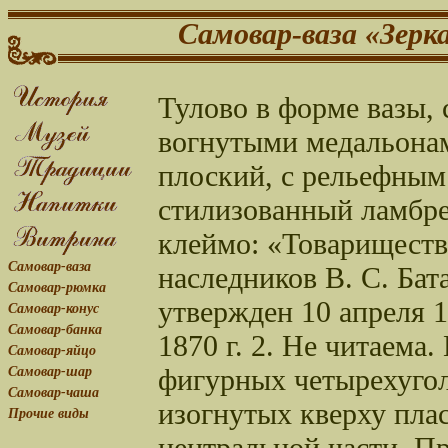
Самовар-ваза «Зерк
Тулово в форме вазы, 
вогнутыми медальонам
плоский, с рельефным
стилизованный ламбре
клеймо: «Товариществ
Самовар-ваза
наследников В. С. Бат
Самовар-рюмка
утвержден 10 апреля 18
Самовар-конус
Самовар-банка
1870 г. 2. Не читаема
Самовар-яйцо
фигурных четырехугол
Самовар-шар
Самовар-чаша
изогнутых кверху пла
Прочие виды
центральной части. П