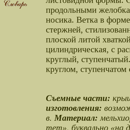
продольными желобка
носика. Ветка в форме
стержней, стилизован
плоской литой хваткой
цилиндрическая, с ра
круглый, ступенчаты
круглом, ступенчатом
Съемные части:
крыш
изготовления:
возмож
в.
Материал:
мельхио
тет», буквально «на 