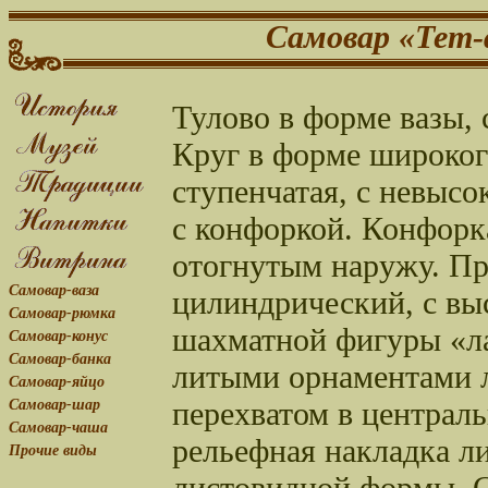
Самовар «Тет
Тулово в форме вазы, 
Круг в форме широког
ступенчатая, с невыс
с конфоркой. Конфорк
отогнутым наружу. Пр
Самовар-ваза
цилиндрический, с вы
Самовар-рюмка
шахматной фигуры «ла
Самовар-конус
Самовар-банка
литыми орнаментами 
Самовар-яйцо
перехватом в централь
Самовар-шар
Самовар-чаша
рельефная накладка л
Прочие виды
листовидной формы. С