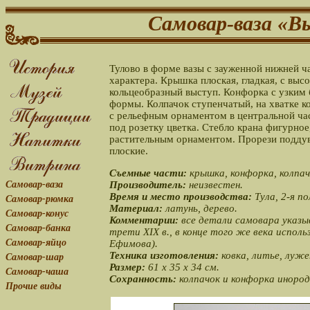
Самовар-ваза «В
Тулово в форме вазы с зауженной нижней ч
характера. Крышка плоская, гладкая, с вы
кольцеобразный выступ. Конфорка с узким 
формы. Колпачок ступенчатый, на хватке ко
с рельефным орнаментом в центральной час
под розетку цветка. Стебло крана фигурное
растительным орнаментом. Прорези поддува
плоские.
Съемные части:
крышка, конфорка, колпач
Самовар-ваза
Производитель:
неизвестен.
Время и место производства:
Тула, 2-я по
Самовар-рюмка
Материал:
латунь, дерево.
Самовар-конус
Комментарии:
все детали самовара указы
Самовар-банка
трети XIX в., в конце того же века исполь
Самовар-яйцо
Ефимова).
Техника изготовления:
ковка, литье, луже
Самовар-шар
Размер:
61 x 35 x 34 см.
Самовар-чаша
Сохранность:
колпачок и конфорка инород
Прочие виды