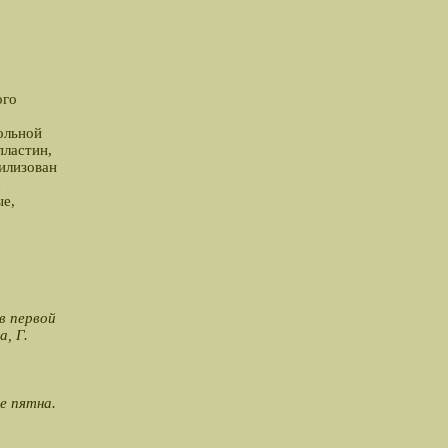
ого
ольной
пластин,
илизован
с
ые,
в первой
, Г.
е пятна.