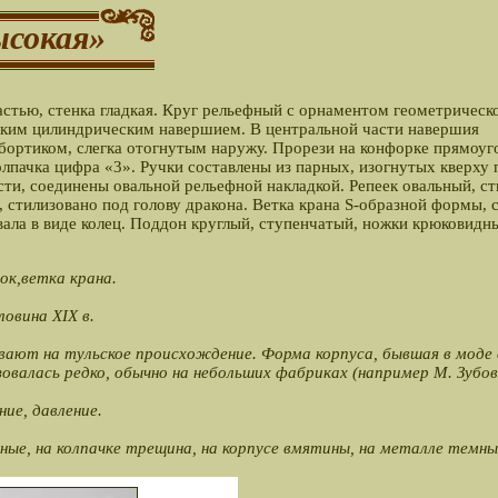
ысокая»
астью, стенка гладкая. Круг рельефный с орнаментом геометрическ
соким цилиндрическим навершием. В центральной части навершия
бортиком, слегка отогнутым наружу. Прорези на конфорке прямоуг
лпачка цифра «3». Ручки составлены из парных, изогнутых кверху 
ти, соединены овальной рельефной накладкой. Репеек овальный, ст
, стилизовано под голову дракона. Ветка крана S-образной формы, 
ла в виде колец. Поддон круглый, ступенчатый, ножки крюковидн
ок,ветка крана.
ловина ХIX в.
вают на тульское происхождение. Форма корпуса, бывшая в моде 
зовалась редко, обычно на небольших фабриках (например М. Зубова
ние, давление.
ные, на колпачке трещина, на корпусе вмятины, на металле темны