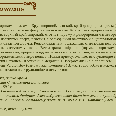
валами»
широкими овалами. Круг широкий, плоский, край декорирован рель
 хваток с литыми фигурными шляпками. Конфорка с прорезями в 
в, верхний край широкий, отогнут наружу и декорирован литым о
, изогнутых вверх, пластин, с рельефными выступами в центральной
й овальной формы. Репеек овальный, рельефный, стилизован под р
ным выступом у носика. Ветка крана
s-образной
формы, с коротким
основании, прорези поддувала аналогичной формы, что и на конфо
орнаментами в виде венков. Ножки прямоугольные, выступающие в
ич Баташев» и оттиски 3 медалей: 1. Всероссийск2г. с профилем
«dem Verdienste» (самому заслуженному) 3. «за трудолюбие и искусс
ски медали «за трудолюбие и искусство»
ка, ветка крана
илия Степановича Баташева
1891 гг.
 Василий и Александра Степановичи, до этого работавшие вместе
 осталась фабрика, Александр взял свою долю деньгами и купил д
стной работы, осталось у Василия. В 1891 г.
В. С. Баташев
умер.
итье, точка, лужение