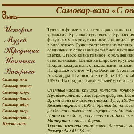
Самовар-ваза «С о
Тулово в форме вазы, стенка расчеканена 
кружками. Крышка ступенчатая. Крепления
фигурных четырехугольников и полумесяце
в виде венков. Ручки составлены из парных
соединены у основания рельефной накладко
цветка. Стебло крана гранное, с кольцевид
ответвлениями. Шейка на широком круглом 
Поддон квадратный, с накладными литыми 
На крышке клеймо: «Тула Василий Степанов
Александра III 2. выставки в Вене 1873 г. 
Самовар-ваза
1870 г. На поддоне такое же клеймо и отти
Самовар-рюмка
Съемные части:
крышка, колпачок, конфор
Самовар-конус
Производитель:
самоварная фабрика Вас
Самовар-банка
Время и место изготовления:
Тула,
1890—
Самовар-яйцо
Комментарии:
в 1890 г. братья Баташевы
разделили совместное имущество. Василию
Самовар-шар
Право на медали, полученные в годы совме
Самовар-чаша
Материал:
латунь, дерево
Прочие виды
Техника изготовления:
ковка, давление, л
Размер:
54×41×39 см.