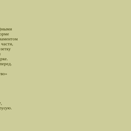
ефными
форме
рнаментом
 части,
озетку
и
рке.
перед.
тво»
,
ругую.