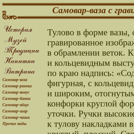
Самовар-ваза с грав
Тулово в форме вазы, 
гравированное изобра
в обрамлении веток. 
и кольцевидным высту
по краю надпись: «Со
Самовар-ваза
фигурная, с кольцеви
Самовар-рюмка
и широким, отогнутым
Самовар-конус
Самовар-банка
конфорки круглой фор
Самовар-яйцо
уточки. Ручки высоки
Самовар-шар
Самовар-чаша
к тулову накладками 
Прочие виды
круглый, плоский. Ст