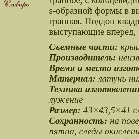
s-образной
формы в ви
гранная. Поддон квад
выступающие вперед, 
Съемные части:
крыш
Производитель:
неиз
Время и место изгот
Материал:
латунь ни
Техника изготовлени
лужение
Размер:
43×43,5×41 с
Сохранность:
на пов
пятна, следы окислен