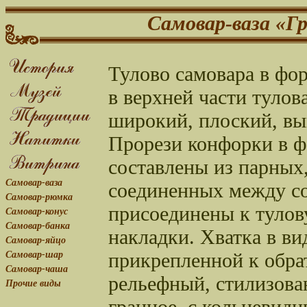
Самовар-ваза «Г
Тулово самовара в фор
в верхней части туло
широкий, плоский, вы
Прорези конфорки в ф
составлены из парных,
Самовар-ваза
соединенных между со
Самовар-рюмка
присоединены к тулов
Самовар-конус
Самовар-банка
накладки. Хватка в ви
Самовар-яйцо
прикрепленной к обрат
Самовар-шар
Самовар-чаша
рельефный, стилизован
Прочие виды
гранное, с кольцевидн